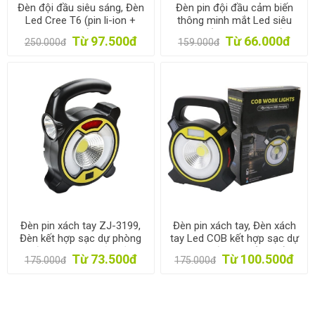
Đèn đội đầu siêu sáng, Đèn
Đèn pin đội đầu cảm biến
Led Cree T6 (pin li-ion +
thông minh mắt Led siêu
sạc)
sáng (pin li-ion + sạc)
Từ 97.500đ
Từ 66.000đ
250.000đ
159.000đ
Đèn pin xách tay ZJ-3199,
Đèn pin xách tay, Đèn xách
Đèn kết hợp sạc dự phòng
tay Led COB kết hợp sạc dự
đa năng, Đèn cứu hộ
phòng đa năng (W815)
Từ 73.500đ
Từ 100.500đ
175.000đ
175.000đ