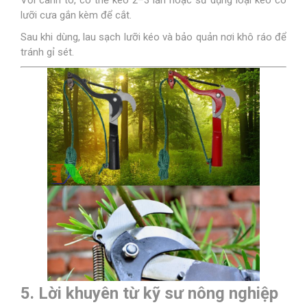
Với cành to, có thể kéo 2–3 lần hoặc sử dụng loại kéo có
lưỡi cưa gắn kèm để cắt.
Sau khi dùng, lau sạch lưỡi kéo và bảo quản nơi khô ráo để
tránh gỉ sét.
5. Lời khuyên từ kỹ sư nông nghiệp