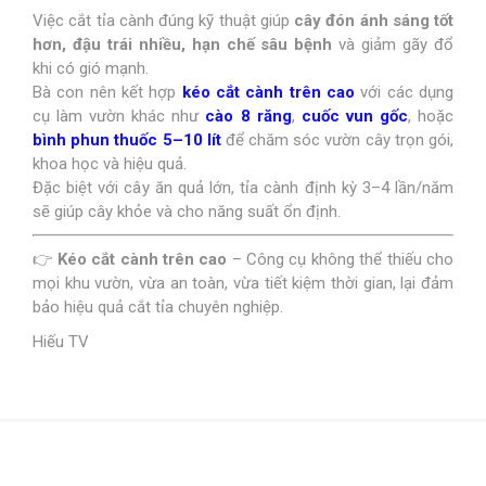
Việc cắt tỉa cành đúng kỹ thuật giúp
cây đón ánh sáng tốt
hơn, đậu trái nhiều, hạn chế sâu bệnh
và giảm gãy đổ
khi có gió mạnh.
Bà con nên kết hợp
kéo cắt cành trên cao
với các dụng
cụ làm vườn khác như
cào 8 răng
,
cuốc vun gốc
, hoặc
bình phun thuốc 5–10 lít
để chăm sóc vườn cây trọn gói,
khoa học và hiệu quả.
Đặc biệt với cây ăn quả lớn, tỉa cành định kỳ 3–4 lần/năm
sẽ giúp cây khỏe và cho năng suất ổn định.
👉
Kéo cắt cành trên cao
– Công cụ không thể thiếu cho
mọi khu vườn, vừa an toàn, vừa tiết kiệm thời gian, lại đảm
bảo hiệu quả cắt tỉa chuyên nghiệp.
Hiếu TV