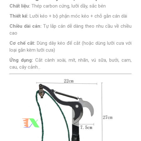
Chất liệu:
Thép carbon cứng, lưỡi dầy, sắc bén
Thiết kế:
Lưỡi kéo + bộ phận móc kéo + chỗ gắn cán dài
Chiều dài cán:
Tự lắp cán dễ dàng theo nhu cầu về chiều
cao
Cơ chế cắt:
Dùng dây kéo để cắt (hoặc dùng lưỡi cưa với
loại gắn kèm lưỡi cưa)
Ứng dụng:
Cắt cành xoài, mít, nhãn, vú sữa, bưởi, cam,
cau, cây cảnh…