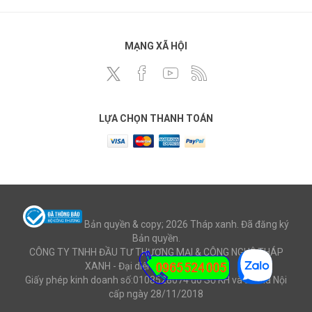
MẠNG XÃ HỘI
LỰA CHỌN THANH TOÁN
Bản quyền & copy; 2026 Tháp xanh. Đã đăng ký
Bản quyền.
CÔNG TY TNHH ĐẦU TƯ THƯƠNG MẠI & CÔNG NGHỆ THÁP
XANH - Đại diện: Ông Mai Văn Cử
Giấy phép kinh doanh số:0108528074 do Sở KH và ĐT Hà Nội
cấp ngày 28/11/2018