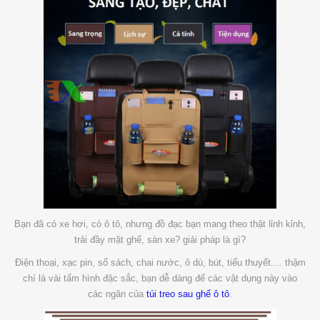
Bạn đã có xe hơi, có ô tô, nhưng đồ đạc bạn mang theo thật lỉnh kỉnh,
trải đầy mặt ghế, sàn xe? giải pháp là gì?
Điện thoại, xạc pin, sổ sách, chai nước, ô dù, bút, tiểu thuyết.... thậm
chí là vài tấm hình đặc sắc, bạn dễ dàng để các vật dụng này vào
các ngăn của
túi treo sau ghế ô tô
.