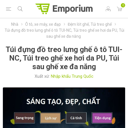
0
Nhà
Ô tô, xe máy, xe đạp
Đệm lót ghế, Túi treo ghế
Túi đựng đồ treo lưng ghế ô tô TUI-NC, Túi treo ghế xe hơi da PU, Túi
sau ghế xe đa năng
Túi đựng đồ treo lưng ghế ô tô TUI-
NC, Túi treo ghế xe hơi da PU, Túi
sau ghế xe đa năng
Xuất xứ:
Nhập khẩu Trung Quốc