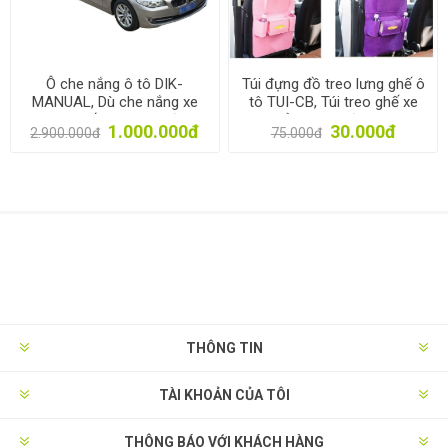
Ô che nắng ô tô DIK-
Túi đựng đồ treo lưng ghế ô
MANUAL, Dù che nắng xe
tô TUI-CB, Túi treo ghế xe
hơi cao cấp dùng tay đóng
hơi Vải không dệt, Túi sau
1.000.000đ
30.000đ
2.900.000đ
75.000đ
mở Dingku
ghế xe đa năng
THÔNG TIN
TÀI KHOẢN CỦA TÔI
THÔNG BÁO VỚI KHÁCH HÀNG