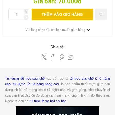
Giá bán:
70.000đ
i
THÊM VÀO GIỎ HÀNG
h
Vui lòng chọn địa chỉ bạn muốn giao hàng
Chia sẻ:
Túi đựng đồ treo sau ghế
hay còn gọi là
túi treo sau ghế ô tô nâng
cao
,
túi đựng đồ đa năng nâng cao
, là sản phẩm thiết thực giúp bạn
đựng nhiều đồ mang lên ô tô ngăn nắp và gọn gàng, cho chuyến đi
của bạn thật đầy đủ đồ dùng cá nhân mà không lỉnh kỉnh đồ theo sau.
Ngoài ra còn có
túi treo đồ xe hơi cơ bản
.