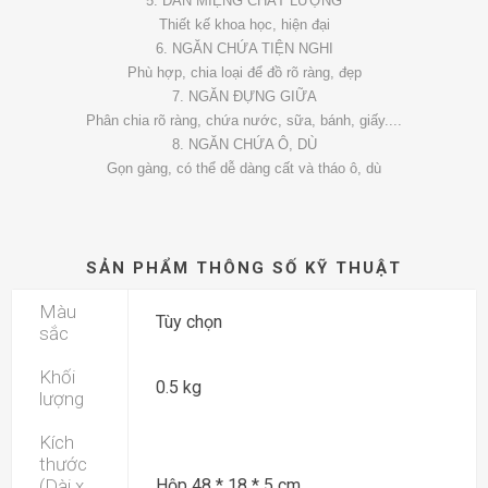
5. DÁN MIỆNG CHẤT LƯỢNG
Thiết kế khoa học, hiện đại
6. NGĂN CHỨA TIỆN NGHI
Phù hợp, chia loại để đồ rõ ràng, đẹp
7. NGĂN ĐỰNG GIỮA
Phân chia rõ ràng, chứa nước, sữa, bánh, giấy....
8. NGĂN CHỨA Ô, DÙ
Gọn gàng, có thể dễ dàng cất và tháo ô, dù
SẢN PHẨM THÔNG SỐ KỸ THUẬT
Màu
Tùy chọn
sắc
Khối
0.5 kg
lượng
Kích
thước
(Dài x
Hộp 48 * 18 * 5 cm