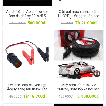
Áo ghế ô tô, Áo ghế xe hơi,
Cần gạt mưa xương mềm
Bọc da ghế xe 3D A25 5
HUOYE, Lưỡi gạt nước cao
Ghế, Trùm ghế xe 4-5 chỗ
su, Chổi gạt kính lái cho ô
500.000đ
Từ 21.000đ
1.400.000đ
49.000đ
tô, xe hơi móc chữ U
Kẹp kèm cáp chuyển kẹp
Máy bơm lốp ô tô 12V
Ắcquy sang tẩu thuốc Ôtô
260PSI, Bơm lốp xe hơi mini
AZU-K40, Kẹp ắc quy sang
TBO-60W, Bơm lốp dự
Từ 18.700đ
Từ 108.000đ
45.000đ
190.000đ
tẩu xe hơi dài 40cm
phòng, Air Compressor