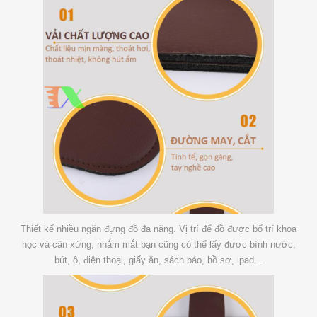
Thiết kế nhiều ngăn đựng đồ đa năng. Vị trí để đồ được bố trí khoa
học và cân xứng, nhắm mắt bạn cũng có thể lấy được bình nước,
bút, ô, điện thoại, giấy ăn, sách báo, hồ sơ, ipad...