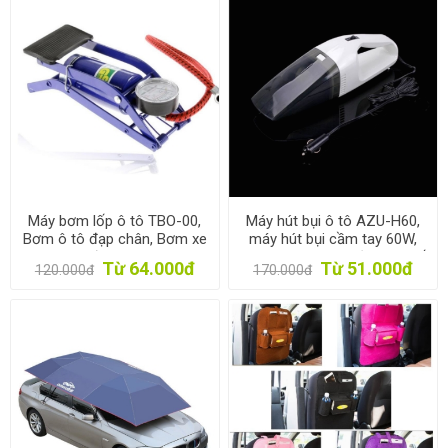
Máy bơm lốp ô tô TBO-00,
Máy hút bụi ô tô AZU-H60,
Bơm ô tô đạp chân, Bơm xe
máy hút bụi cầm tay 60W,
máy, xe đạp, Bơm bóng,
Máy hút bụi mini vệ sinh ghế
Từ 64.000đ
Từ 51.000đ
120.000đ
170.000đ
Bơm du lịch
xe hơi